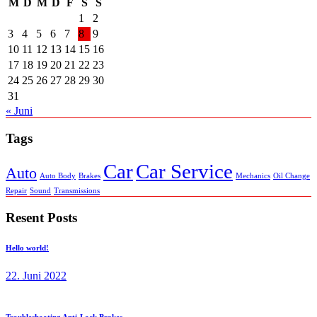
M
D
M
D
F
S
S
1
2
3
4
5
6
7
8
9
10
11
12
13
14
15
16
17
18
19
20
21
22
23
24
25
26
27
28
29
30
31
« Juni
Tags
Car
Car Service
Auto
Auto Body
Brakes
Mechanics
Oil Change
Repair
Sound
Transmissions
Resent Posts
Hello world!
22. Juni 2022
Troubleshooting Anti-Lock Brakes