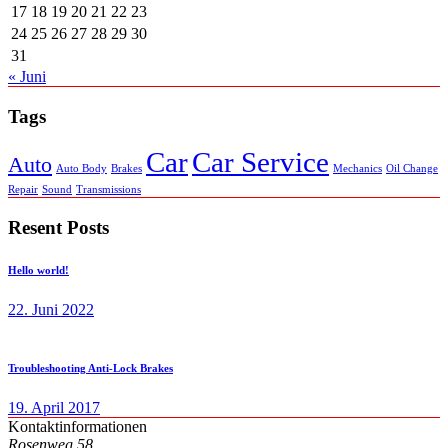
17
18
19
20
21
22
23
24
25
26
27
28
29
30
31
« Juni
Tags
Car
Car Service
Auto
Auto Body
Brakes
Mechanics
Oil Change
Repair
Sound
Transmissions
Resent Posts
Hello world!
22. Juni 2022
Troubleshooting Anti-Lock Brakes
19. April 2017
Kontaktinformationen
Rosenweg 58