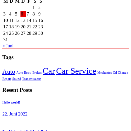
M
D
M
D
F
S
S
1
2
3
4
5
6
7
8
9
10
11
12
13
14
15
16
17
18
19
20
21
22
23
24
25
26
27
28
29
30
31
« Juni
Tags
Car
Car Service
Auto
Auto Body
Brakes
Mechanics
Oil Change
Repair
Sound
Transmissions
Resent Posts
Hello world!
22. Juni 2022
Troubleshooting Anti-Lock Brakes