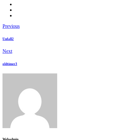
Previous
Unfall2
Next
oldtimer3
Webadmin