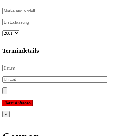
Termindetails
Jetzt Anfragen
×