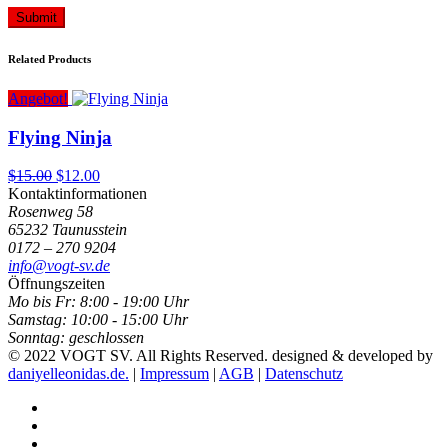
Submit
Related Products
Angebot!
Flying Ninja
Ursprünglicher
Aktueller
$
15.00
$
12.00
Preis
Preis
Kontaktinformationen
war:
ist:
Rosenweg 58
$15.00
$12.00.
65232 Taunusstein
0172 – 270 9204
info@vogt-sv.de
Öffnungszeiten
Mo bis Fr:
8:00 - 19:00 Uhr
Samstag:
10:00 - 15:00 Uhr
Sonntag:
geschlossen
© 2022 VOGT SV. All Rights Reserved. designed & developed by
daniyelleonidas.de.
|
Impressum
|
AGB
|
Datenschutz