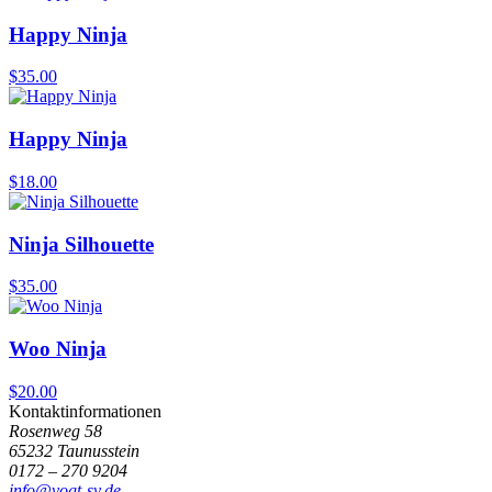
Happy Ninja
$
35.00
Happy Ninja
$
18.00
Ninja Silhouette
$
35.00
Woo Ninja
$
20.00
Kontaktinformationen
Rosenweg 58
65232 Taunusstein
0172 – 270 9204
info@vogt-sv.de