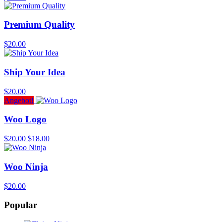
Premium Quality
$
20.00
Ship Your Idea
$
20.00
Angebot!
Woo Logo
Ursprünglicher
Aktueller
$
20.00
$
18.00
Preis
Preis
war:
ist:
$20.00
$18.00.
Woo Ninja
$
20.00
Popular