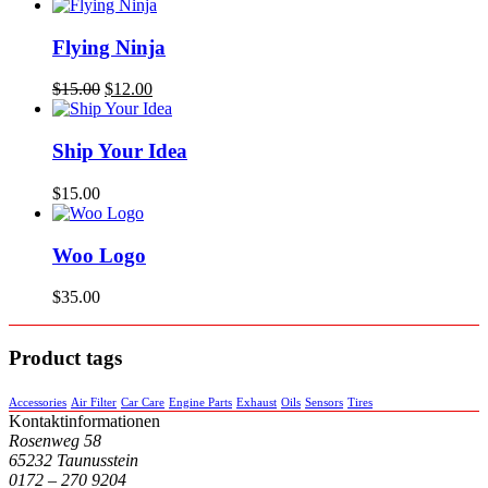
Flying Ninja
Ursprünglicher
Aktueller
$
15.00
$
12.00
Preis
Preis
war:
ist:
$15.00
$12.00.
Ship Your Idea
$
15.00
Woo Logo
$
35.00
Product tags
Accessories
Air Filter
Car Care
Engine Parts
Exhaust
Oils
Sensors
Tires
Kontaktinformationen
Rosenweg 58
65232 Taunusstein
0172 – 270 9204