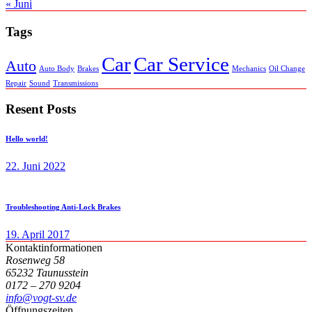
« Juni
Tags
Car
Car Service
Auto
Auto Body
Brakes
Mechanics
Oil Change
Repair
Sound
Transmissions
Resent Posts
Hello world!
22. Juni 2022
Troubleshooting Anti-Lock Brakes
19. April 2017
Kontaktinformationen
Rosenweg 58
65232 Taunusstein
0172 – 270 9204
info@vogt-sv.de
Öffnungszeiten