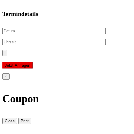
Termindetails
Jetzt Anfragen
×
Coupon
Close
Print